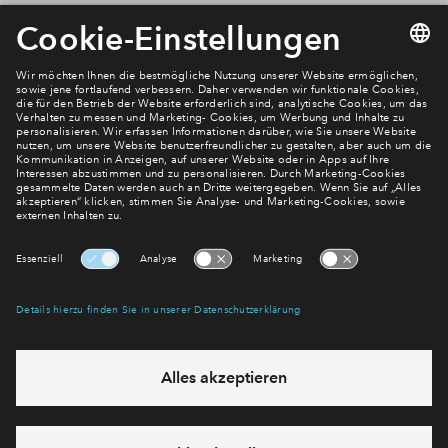
Newsletter Anmeldung
Verpassen Sie zu diesem Wohnprojekt keine Neuigkeiten
mehr! Wir halten Sie auf dem Laufenden – mit unserem
regelmäßig erscheinenden Newsletter informieren wir Sie
über den Stand dieses und weiterer Neubauprojekte.
E-Mail-Adresse
Abonnieren
Möchten Sie wissen, was wir mit Ihren Daten machen? Klicken Sie hier
für unsere
Datenschutzerklärung
.
Sie haben eine Frage? Dann rufen Sie uns gerne an (
+49 69
50603738)
oder hinterlassen Sie eine Nachricht über das
Formular: