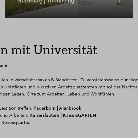
Nürnberg | Tramliving
n mit Universität
raum
lien in wirtschaftsstarken B-Standorten. Zu vergleichsweise günstige
en Unistädten und lukrativen Arbeitsplatzzentren mit solider Nachfr
higen Lagen. Orte zum Arbeiten, Leben und Wohlfühlen.
stition treffen:
Paderborn | Alanbrook
 und Arbeiten:
Kaiserslautern | KaisersGARTEN
| Rosenquartier