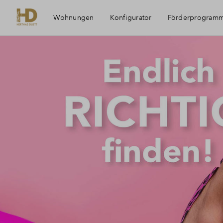
Wohnungen
Konfigurator
Förderprogram
Mö
Im
Af