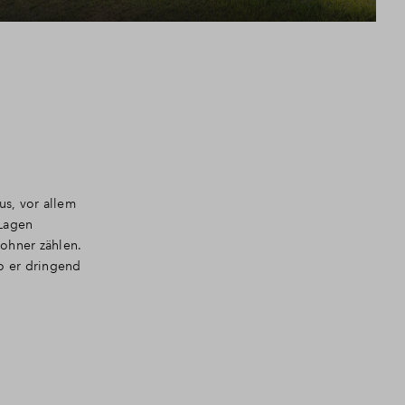
s, vor allem
 Lagen
wohner zählen.
o er dringend