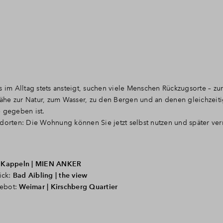
s im Alltag stets ansteigt, suchen viele Menschen Rückzugsorte – zu
he zur Natur, zum Wasser, zu den Bergen und an denen gleichzeitig
– gegeben ist.
ndorten: Die Wohnung können Sie jetzt selbst nutzen und später ve
:
Kappeln | MIEN ANKER
ick:
Bad Aibling | the view
gebot:
Weimar | Kirschberg Quartier