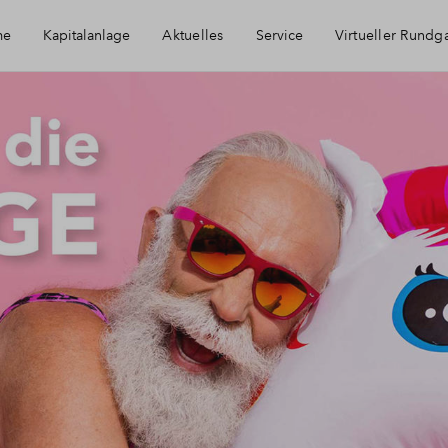
me
Kapitalanlage
Aktuelles
Service
Virtueller Rundg
blierungsservice
Haeufig gestellte Fragen
mobilie als Kapitalanlage
Kontakt
A Beispielrechnung
Über BPD