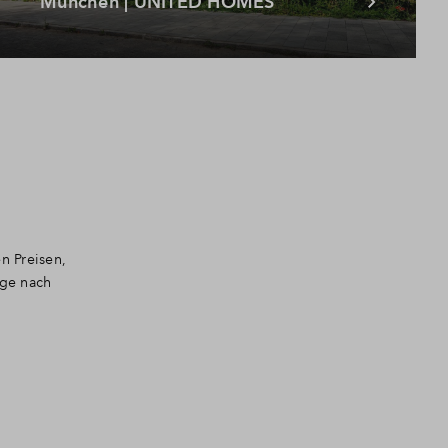
München | UNITED HOMES
n Preisen,
age nach