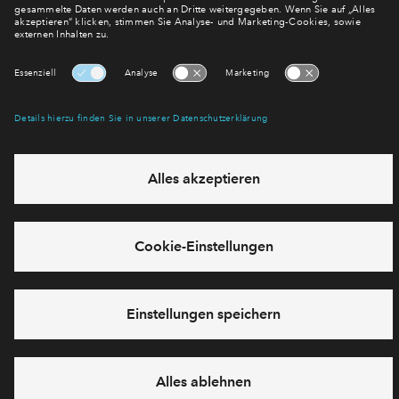
E-Mail-Adresse
Abonnieren
Möchten Sie wissen, was wir mit Ihren Daten machen? Klicken Sie hier
für unsere
Datenschutzerklärung
.
Sie haben eine Frage? Dann rufen Sie uns gerne an (
+49 69
50603738)
oder hinterlassen Sie eine Nachricht über das
Formular:
Cookies
Impressum
Datenschutz